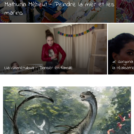
Mathurin Méheut – Peindre la mer et les
marins
« Gorgona 
Lia Gismetullova – Danser en famille
la réalisatr