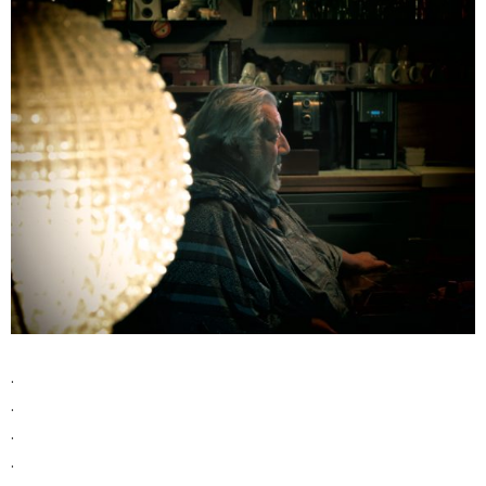
.
.
.
.