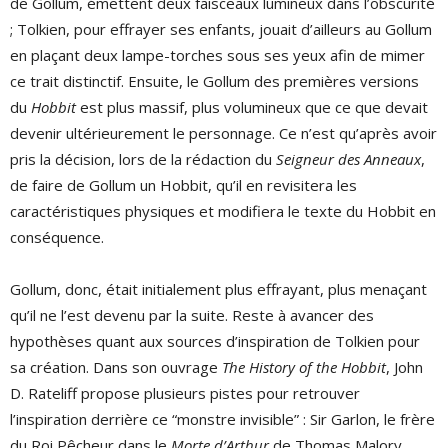
de Gollum, émettent deux faisceaux lumineux dans l’obscurité
; Tolkien, pour effrayer ses enfants, jouait d’ailleurs au Gollum
en plaçant deux lampe-torches sous ses yeux afin de mimer
ce trait distinctif. Ensuite, le Gollum des premières versions
du
Hobbit
est plus massif, plus volumineux que ce que devait
devenir ultérieurement le personnage. Ce n’est qu’après avoir
pris la décision, lors de la rédaction du
Seigneur des Anneaux
,
de faire de Gollum un Hobbit, qu’il en revisitera les
caractéristiques physiques et modifiera le texte du Hobbit en
conséquence.
Gollum, donc, était initialement plus effrayant, plus menaçant
qu’il ne l’est devenu par la suite. Reste à avancer des
hypothèses quant aux sources d’inspiration de Tolkien pour
sa création. Dans son ouvrage
The History of the Hobbit
, John
D. Rateliff propose plusieurs pistes pour retrouver
l’inspiration derrière ce “monstre invisible” : Sir Garlon, le frère
du Roi Pêcheur dans le
Morte d’Arthur
de Thomas Malory,