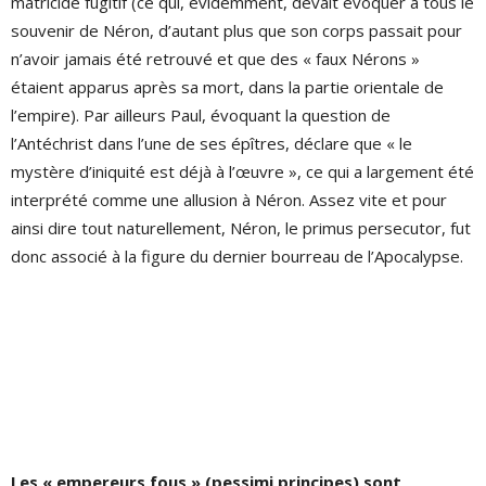
matricide fugitif (ce qui, évidemment, devait évoquer à tous le
souvenir de Néron, d’autant plus que son corps passait pour
n’avoir jamais été retrouvé et que des « faux Nérons »
étaient apparus après sa mort, dans la partie orientale de
l’empire). Par ailleurs Paul, évoquant la question de
l’Antéchrist dans l’une de ses épîtres, déclare que « le
mystère d’iniquité est déjà à l’œuvre », ce qui a largement été
interprété comme une allusion à Néron. Assez vite et pour
ainsi dire tout naturellement, Néron, le primus persecutor, fut
donc associé à la figure du dernier bourreau de l’Apocalypse.
Les « empereurs fous » (pessimi principes) sont