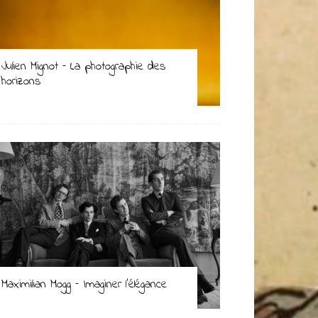
Julien Mignot – La photographie des
horizons
Maximilian Mogg – Imaginer l’élégance