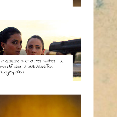
« Gorgona » et autres mythes – Le
monde selon la réalisatrice Évi
Kalogiropoúlou