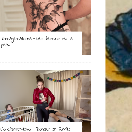
Tomagematoma – Les dessins sur la
peau
Lia Gismetullova – Danser en famille