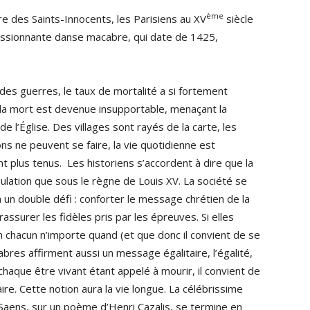
ème
re des Saints-Innocents, les Parisiens au XV
siècle
essionnante danse macabre, qui date de 1425,
s guerres, le taux de mortalité a si fortement
a mort est devenue insupportable, menaçant la
 l’Église. Des villages sont rayés de la carte, les
ons ne peuvent se faire, la vie quotidienne est
t plus tenus. Les historiens s’accordent à dire que la
lation que sous le règne de Louis XV. La société se
à un double défi : conforter le message chrétien de la
assurer les fidèles pris par les épreuves. Si elles
t un chacun n’importe quand (et que donc il convient de se
res affirment aussi un message égalitaire, l’égalité,
: chaque être vivant étant appelé à mourir, il convient de
re. Cette notion aura la vie longue. La célébrissime
Saens, sur un poème d’Henri Cazalis, se termine en