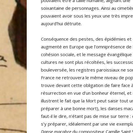
pouvaient être à taille humaine, alignant une
soixantaine de personnages. Ainsi au cimetiè
pouvaient avoir sous les yeux une très impr
aujourd’hui détruite.
Conséquence des pestes, des épidémies et de
augmenté en Europe que l’omniprésence de l
cohésion sociale, et le message évangélique de
cultures ne sont plus récoltées, les successi
bouleversée, les registres paroissiaux ne son
France ne retrouvera le même niveau de popu
trouve devant cette obligation de faire face 
résurrection en vue d’un bonheur éternel, et r
illustrent le fait que la Mort peut saisir tou
préparer à une bonne mort), les danses macab
faut-il le dire, n’étant pas de mise sur terre 
s’y préparer, idéalement par une vie exemplai
Danse macabre
du compositeur Camille Saint 