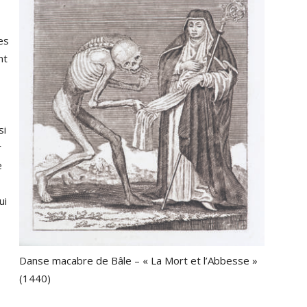
es
nt
si
r
e
ui
Danse macabre de Bâle – « La Mort et l’Abbesse »
(1440)