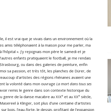
e, il est vrai que je vivais dans un environnement où la
es amis téléphonaient à la maison pour me parler, ma
à l’hôpital ». J’y rejoignais mon père le samedi et je
d’autres enfants pratiquaient le football, je me rendais
rasbourg, ou dans des galeries de peinture, enfin
moi sa passion, et très tôt, les planches de Dürer, de
 Beaucoup d’artistes des régions rhénanes avaient une
ient la volonté dans mon ouvrage
La mort dans tous ses
 avoir remis le genre dans son contexte historique du
e
e
du genre de la danse macabre au XIX
et au XX
siècle,
Masereel à Klinger, soit plus d’une centaine d’artistes
sur bois, l’eau-forte, le dessin, profitant de l’expansion