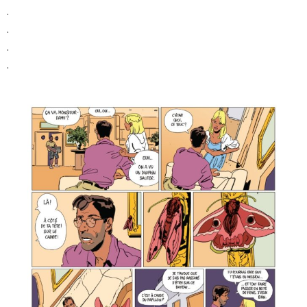
.
.
.
.