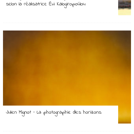
selon la réalisatrice Évi Kalogiropoúlou
Julien Mignot – La photographie des horizons