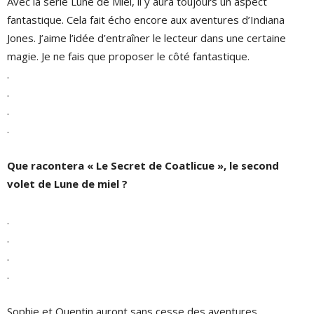
Avec la série Lune de Miel, il y aura toujours un aspect
fantastique. Cela fait écho encore aux aventures d’Indiana
Jones. J’aime l’idée d’entraîner le lecteur dans une certaine
magie. Je ne fais que proposer le côté fantastique.
.
.
.
.
Que racontera « Le Secret de Coatlicue », le second
volet de Lune de miel ?
.
.
.
.
Sophie et Quentin auront sans cesse des aventures