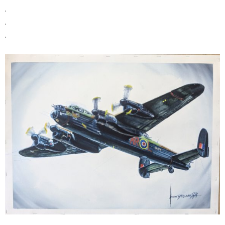
.
.
.