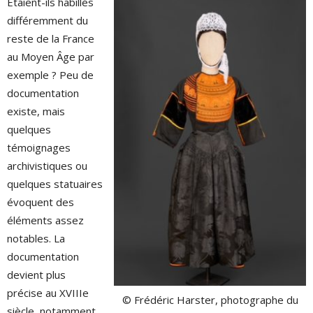
Étaient-ils habillés
différemment du
reste de la France
au Moyen Âge par
exemple ? Peu de
documentation
existe, mais
quelques
témoignages
archivistiques ou
quelques statuaires
évoquent des
éléments assez
notables. La
documentation
devient plus
précise au XVIIIe
© Frédéric Harster, photographe du
siècle, notamment