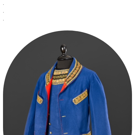
.
.
.