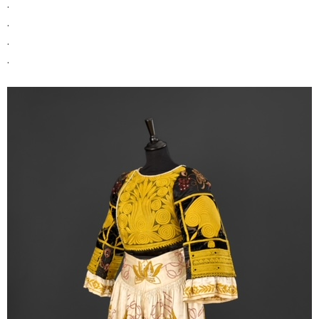
.
.
.
.