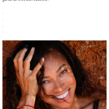
.
.
.
.