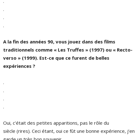
.
.
.
.
A la fin des années 90, vous jouez dans des films
traditionnels comme « Les Truffes » (1997) ou « Recto-
verso » (1999). Est-ce que ce furent de belles
expériences ?
.
.
.
.
Oui, c’était des petites apparitions, pas le rôle du
siècle (rires). Ceci étant, oui ce fût une bonne expérience, j’en
garde un très bon souvenir.