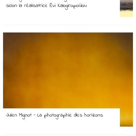
selon la réalisatrice Évi Kalogiropoúlou
Julien Mignot – La photographie des horizons