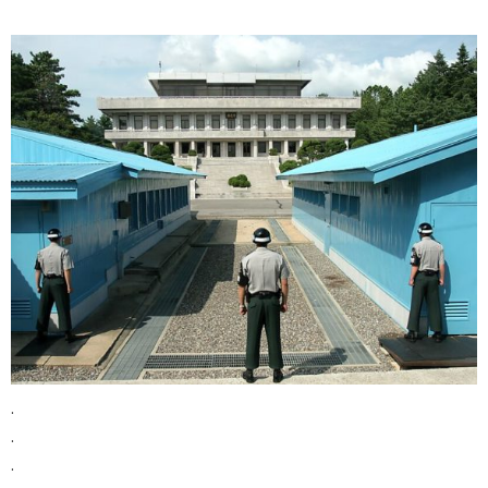
.
.
.