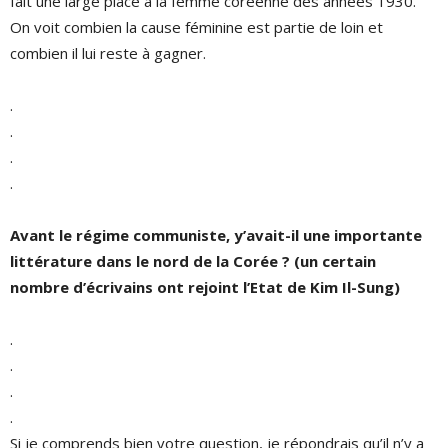
fait une large place à la femme coréenne des années 1930.
On voit combien la cause féminine est partie de loin et
combien il lui reste à gagner.
.
.
.
.
Avant le régime communiste, y’avait-il une importante
littérature dans le nord de la Corée ? (un certain
nombre d’écrivains ont rejoint l’Etat de Kim Il-Sung)
.
.
.
.
Si je comprends bien votre question, je répondrais qu’il n’y a