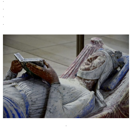
.
.
.
.
.
.