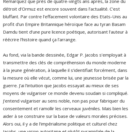
Remarquez que près de quatre-vingts ans après, la zone du
détroit d’Ormuz est encore souvent dans l’actualité. C’est
bluffant. Par contre l’effacement volontaire des Etats-Unis au
profit d’un Empire Britannique héroïque face au tyran Basam
Damdu tient d’une pure licence poétique, autorisant l’auteur à
réécrire l’histoire quand ça l’arrange.
Au fond, via la bande dessinée, Edgar P. Jacobs s’employait à
transmettre des clés de compréhension du monde moderne
à la jeune génération, à laquelle il s’identifiait forcément, dans
la mesure où elle vécut, comme lui, une jeunesse brisée par la
guerre. J’ai l’intuition que Jacobs essayait au mieux de ses
moyens de vulgariser ce monde devenu soudain si compliqué.
J’entend vulgariser au sens noble, non pas pour fabriquer du
consentement et ramollir les cerveaux juvéniles. Mais bien les
aider à se construire sur la base de valeurs morales précises.
Alors oui, il y a de l’impérialisme politique et culturel chez
Jacobs, une vision autoritaire et plutôt pyramidale de la