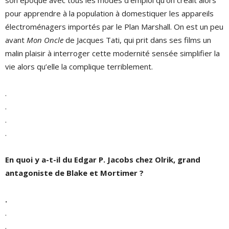
son époque avec tous les modes d’emploi qu’on créait alors
pour apprendre à la population à domestiquer les appareils
électroménagers importés par le Plan Marshall. On est un peu
avant
Mon Oncle
de Jacques Tati, qui prit dans ses films un
malin plaisir à interroger cette modernité sensée simplifier la
vie alors qu’elle la complique terriblement.
.
.
.
.
En quoi y a-t-il du Edgar P. Jacobs chez Olrik, grand
antagoniste de Blake et Mortimer
?
.
.
.