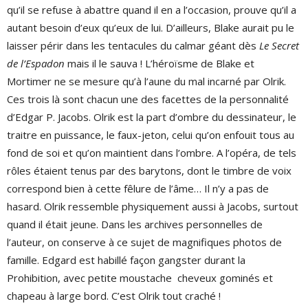
qu’il se refuse à abattre quand il en a l’occasion, prouve qu’il a
autant besoin d’eux qu’eux de lui. D’ailleurs, Blake aurait pu le
laisser périr dans les tentacules du calmar géant dès
Le Secret
de l’Espadon
mais il le sauva ! L’héroïsme de Blake et
Mortimer ne se mesure qu’à l’aune du mal incarné par Olrik.
Ces trois là sont chacun une des facettes de la personnalité
d’Edgar P. Jacobs. Olrik est la part d’ombre du dessinateur, le
traitre en puissance, le faux-jeton, celui qu’on enfouit tous au
fond de soi et qu’on maintient dans l’ombre. A l’opéra, de tels
rôles étaient tenus par des barytons, dont le timbre de voix
correspond bien à cette fêlure de l’âme… Il n’y a pas de
hasard. Olrik ressemble physiquement aussi à Jacobs, surtout
quand il était jeune. Dans les archives personnelles de
l’auteur, on conserve à ce sujet de magnifiques photos de
famille. Edgard est habillé façon gangster durant la
Prohibition, avec petite moustache cheveux gominés et
chapeau à large bord. C’est Olrik tout craché !