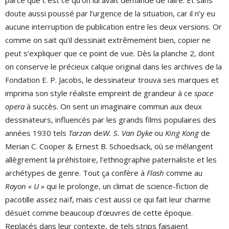
parce que c’est ce qu’on lui avait demandé de faire. Et sans
doute aussi poussé par l’urgence de la situation, car il n’y eu
aucune interruption de publication entre les deux versions. Or
comme on sait qu’il dessinait extrêmement bien, copier ne
peut s’expliquer que ce point de vue. Dès la planche 2, dont
on conserve le précieux calque original dans les archives de la
Fondation E. P. Jacobs, le dessinateur trouva ses marques et
imprima son style réaliste empreint de grandeur à ce
space
opera
à succès. On sent un imaginaire commun aux deux
dessinateurs, influencés par les grands films populaires des
années 1930 tels
Tarzan
de
W. S. Van Dyke
ou
King Kong
de
Merian C. Cooper & Ernest B. Schoedsack, où se mélangent
allègrement la préhistoire, l’ethnographie paternaliste et les
archétypes de genre. Tout ça confère à
Flash
comme au
Rayon « U »
qui le prolonge, un climat de science-fiction de
pacotille assez naïf, mais c’est aussi ce qui fait leur charme
désuet comme beaucoup d’œuvres de cette époque.
Replacés dans leur contexte, de tels strips faisaient