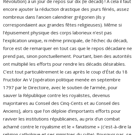
Révolution) à un jour de repos sur dix (le décadi) ! À cela il faut
encore ajouter la réduction drastique des jours fériés, assez
nombreux dans l’ancien calendrier grégorien (ils y
correspondaient aux grandes fêtes religieuses). Même si
l’épuisement physique des corps laborieux n’est pas
l’explication unique, ni même principale, de l’échec du décadi,
force est de remarquer en tout cas que le repos décadaire ne
prend pas, sinon ponctuellement. Pourtant, bien des autorités
ont multiplié les efforts pour rendre les décadis désirables.
C’est tout particulièrement le cas après le coup d’État du 18
Fructidor An V [opération politique menée en septembre
1797 par le Directoire, avec le soutien de l’armée, pour
sauver la République contre les royalistes, devenus
majoritaires au Conseil des Cinq-Cents et au Conseil des
Anciens], alors que l’on déploie d’importants efforts pour
raviver les institutions républicaines, au prix d’un combat
acharné contre le royalisme et le « fanatisme » (c’est-à-dire la
religion catholique et ses ministres du culte). Pourquoi pas, se