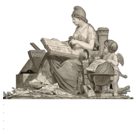
.
.
.
.