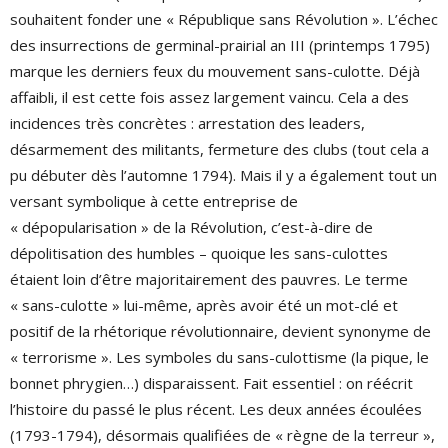
souhaitent fonder une « République sans Révolution ». L’échec
des insurrections de germinal-prairial an III (printemps 1795)
marque les derniers feux du mouvement sans-culotte. Déjà
affaibli, il est cette fois assez largement vaincu. Cela a des
incidences très concrètes : arrestation des leaders,
désarmement des militants, fermeture des clubs (tout cela a
pu débuter dès l’automne 1794). Mais il y a également tout un
versant symbolique à cette entreprise de
« dépopularisation » de la Révolution, c’est-à-dire de
dépolitisation des humbles – quoique les sans-culottes
étaient loin d’être majoritairement des pauvres. Le terme
« sans-culotte » lui-même, après avoir été un mot-clé et
positif de la rhétorique révolutionnaire, devient synonyme de
« terrorisme ». Les symboles du sans-culottisme (la pique, le
bonnet phrygien…) disparaissent. Fait essentiel : on réécrit
l’histoire du passé le plus récent. Les deux années écoulées
(1793-1794), désormais qualifiées de « règne de la terreur »,