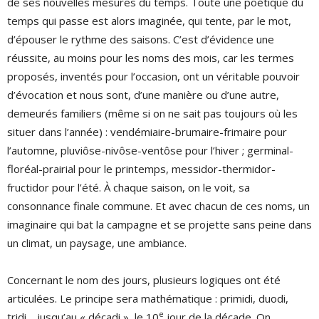
de ses nouvelles mesures du temps. Toute une poétique du
temps qui passe est alors imaginée, qui tente, par le mot,
d’épouser le rythme des saisons. C’est d’évidence une
réussite, au moins pour les noms des mois, car les termes
proposés, inventés pour l’occasion, ont un véritable pouvoir
d’évocation et nous sont, d’une manière ou d’une autre,
demeurés familiers (même si on ne sait pas toujours où les
situer dans l’année) : vendémiaire-brumaire-frimaire pour
l’automne, pluviôse-nivôse-ventôse pour l’hiver ; germinal-
floréal-prairial pour le printemps, messidor-thermidor-
fructidor pour l’été. À chaque saison, on le voit, sa
consonnance finale commune. Et avec chacun de ces noms, un
imaginaire qui bat la campagne et se projette sans peine dans
un climat, un paysage, une ambiance.
Concernant le nom des jours, plusieurs logiques ont été
articulées. Le principe sera mathématique : primidi, duodi,
e
tridi… jusqu’au « décadi », le 10
jour de la décade. On