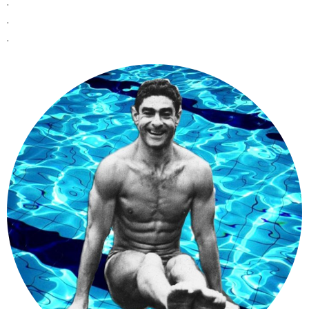
.
.
.