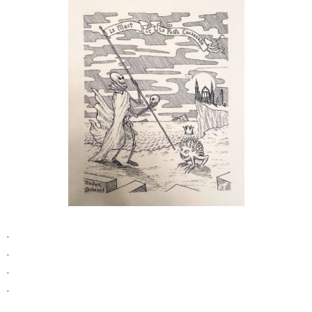
.
.
.
.