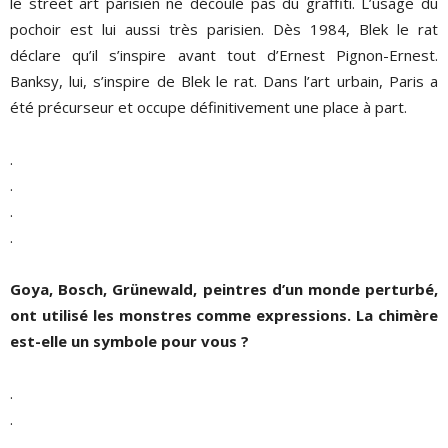
le street art parisien ne découle pas du graffiti. L’usage du
pochoir est lui aussi très parisien. Dès 1984, Blek le rat
déclare qu’il s’inspire avant tout d’Ernest Pignon-Ernest.
Banksy, lui, s’inspire de Blek le rat. Dans l’art urbain, Paris a
été précurseur et occupe définitivement une place à part.
.
.
.
.
Goya, Bosch, Grünewald, peintres d’un monde perturbé,
ont utilisé les monstres comme expressions. La chimère
est-elle un symbole pour vous ?
.
.
.