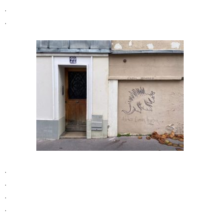
.
.
.
.
.
.