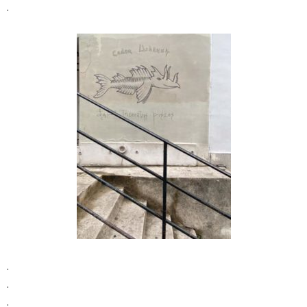
.
.
.
.