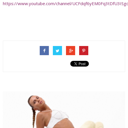
https://www.youtube.com/channel/UCFdqf6yEM0Fq3tDfU3ISg