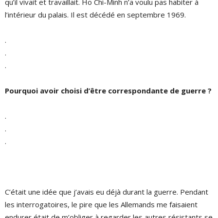
qu’il vivait et travaillait. Ho Chi-Minh n’a voulu pas habiter à
l’intérieur du palais. Il est décédé en septembre 1969.
.
.
.
Pourquoi avoir choisi d’être correspondante de guerre ?
.
.
.
C’était une idée que j’avais eu déjà durant la guerre. Pendant
les interrogatoires, le pire que les Allemands me faisaient
endurer était de m’obliger à regarder les autres résistants se