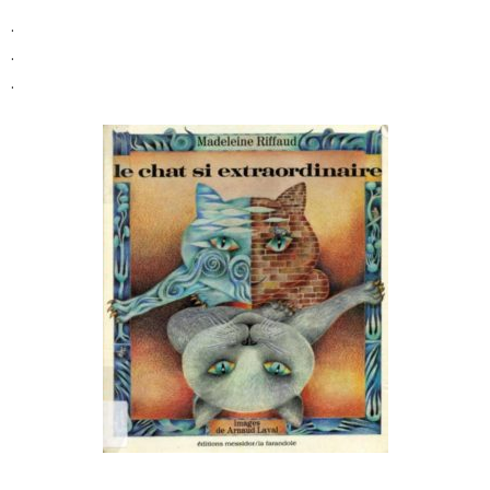
.
.
.