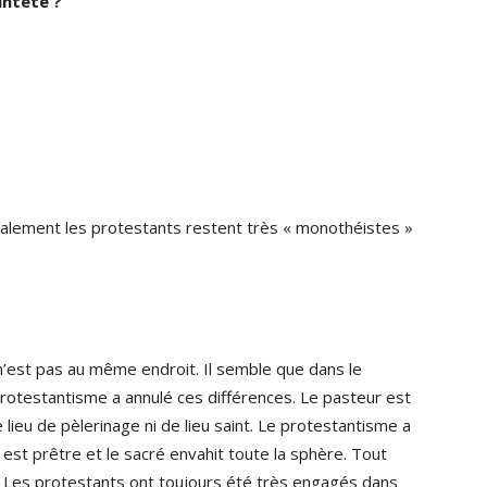
inteté ?
lobalement les protestants restent très « monothéistes »
e n’est pas au même endroit. Il semble que dans le
e protestantisme a annulé ces différences. Le pasteur est
 lieu de pèlerinage ni de lieu saint. Le protestantisme a
est prêtre et le sacré envahit toute la sphère. Tout
x. Les protestants ont toujours été très engagés dans