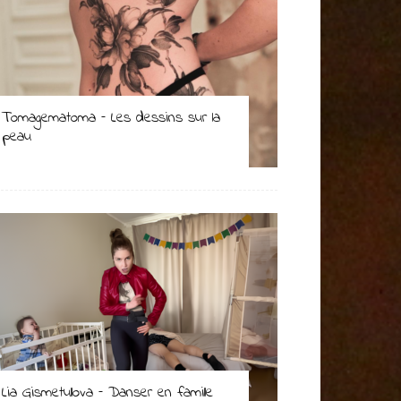
Tomagematoma – Les dessins sur la
peau
Lia Gismetullova – Danser en famille