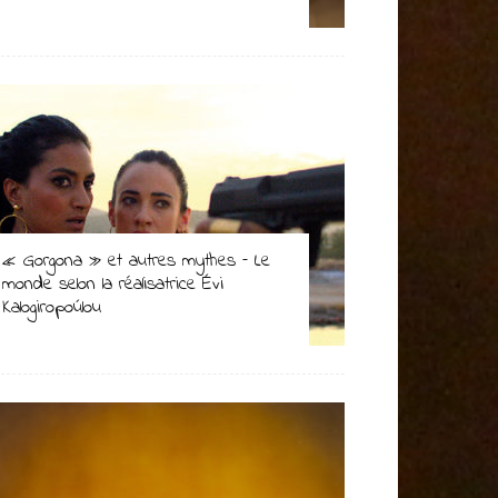
« Gorgona » et autres mythes – Le
monde selon la réalisatrice Évi
Kalogiropoúlou