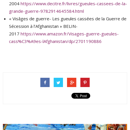
2004
https://www.decitre.fr/livres/gueules-cassees-de-la-
grande-guerre-9782914645584.html
« Visâges de guerre- Les gueules cassées de la Guerre de
Sécession à l’Afghanistan » BELIN-
2017
https://www.amazon.fr/Visages-guerre-gueules-
cass%C3%A9es-lAfghanistan/dp/2701190886