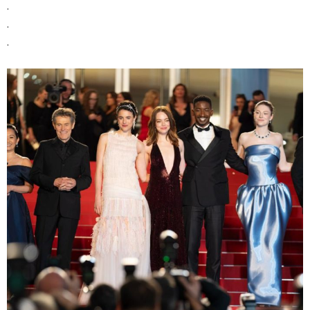
.
.
.