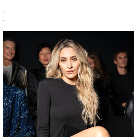
.
.
.