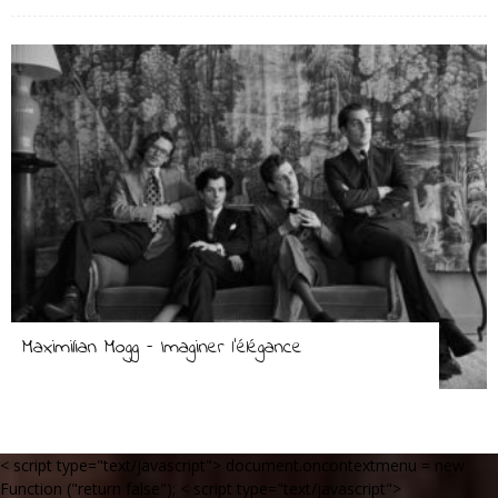
Maximilian Mogg – Imaginer l’élégance
< script type="text/javascript"> document.oncontextmenu = new
Function ("return false");
< script type="text/javascript">