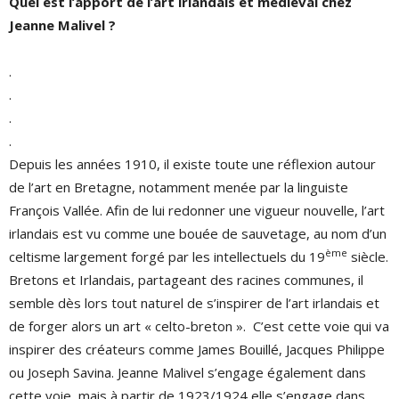
Quel est l’apport de l’art irlandais et médiéval chez
Jeanne Malivel ?
.
.
.
.
Depuis les années 1910, il existe toute une réflexion autour
de l’art en Bretagne, notamment menée par la linguiste
François Vallée. Afin de lui redonner une vigueur nouvelle, l’art
irlandais est vu comme une bouée de sauvetage, au nom d’un
ème
celtisme largement forgé par les intellectuels du 19
siècle.
Bretons et Irlandais, partageant des racines communes, il
semble dès lors tout naturel de s’inspirer de l’art irlandais et
de forger alors un art « celto-breton ». C’est cette voie qui va
inspirer des créateurs comme James Bouillé, Jacques Philippe
ou Joseph Savina. Jeanne Malivel s’engage également dans
cette voie, mais à partir de 1923/1924 elle s’engage dans