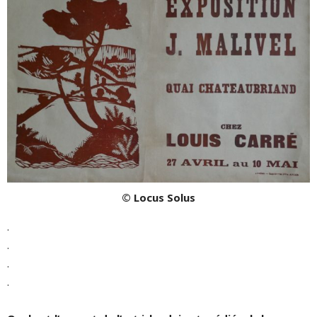
© Locus Solus
.
.
.
.