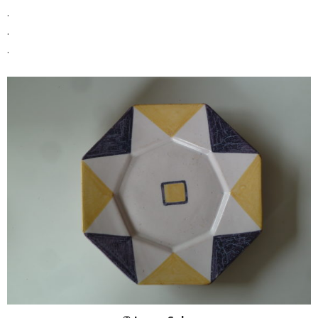
.
.
.