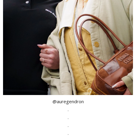
@auregendron
.
.
.
.