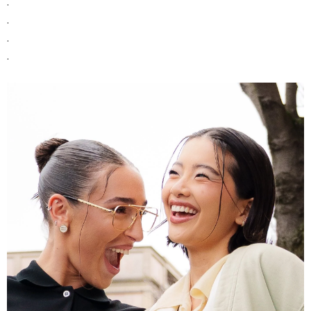
.
.
.
.