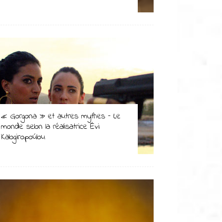
« Gorgona » et autres mythes – Le
monde selon la réalisatrice Évi
Kalogiropoúlou