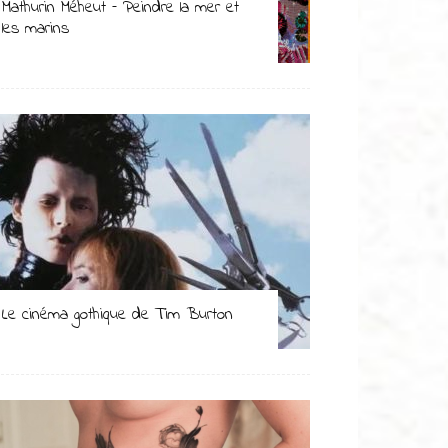
Mathurin Méheut – Peindre la mer et
les marins
Le cinéma gothique de Tim Burton