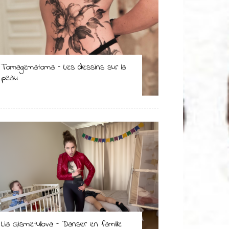
Tomagematoma – Les dessins sur la
peau
Lia Gismetullova – Danser en famille