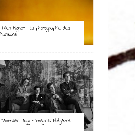
Julien Mignot – La photographie des
horizons
Maximilian Mogg – Imaginer l’élégance