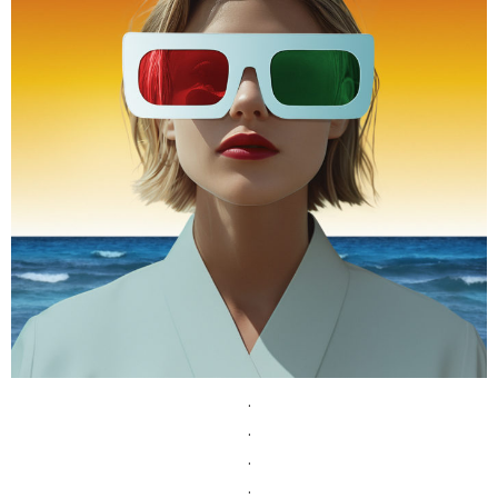
.
.
.
.