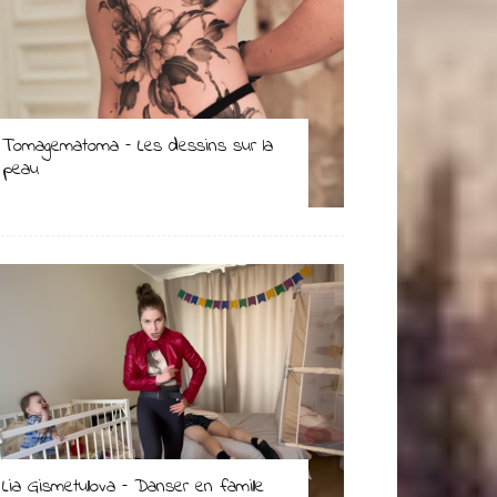
Tomagematoma – Les dessins sur la
peau
Lia Gismetullova – Danser en famille