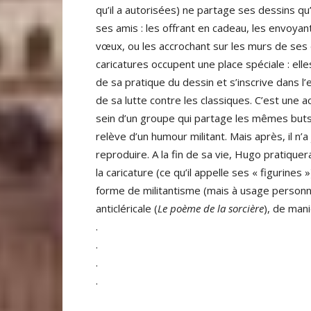
qu’il a autorisées) ne partage ses dessins q
ses amis : les offrant en cadeau, les envoy
vœux, ou les accrochant sur les murs de se
caricatures occupent une place spéciale : ell
de sa pratique du dessin et s’inscrive dans l
de sa lutte contre les classiques. C’est une ac
sein d’un groupe qui partage les mêmes buts
relève d’un humour militant. Mais après, il n’a
reproduire. A la fin de sa vie, Hugo pratique
la caricature (ce qu’il appelle ses « figurines »
forme de militantisme (mais à usage personn
anticléricale (
Le poème de la sorcière
), de man
.
.
.
.