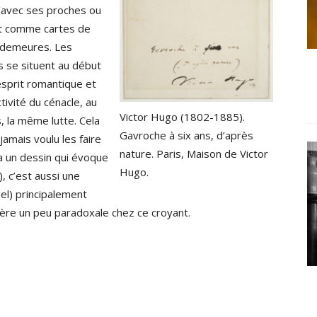
u’avec ses proches ou
ant comme cartes de
s demeures. Les
es se situent au début
’esprit romantique et
tivité du cénacle, au
Victor Hugo (1802-1885).
, la même lutte. Cela
Gavroche à six ans, d’après
 jamais voulu les faire
nature. Paris, Maison de Victor
ra un dessin qui évoque
Hugo.
), c’est aussi une
el) principalement
ière un peu paradoxale chez ce croyant.