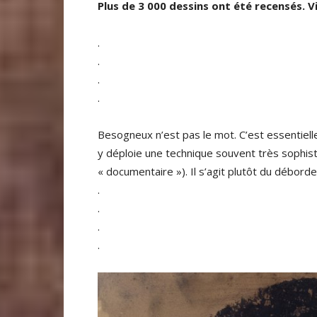
Plus de 3 000 dessins ont été recensés. V
.
.
.
.
Besogneux n’est pas le mot. C’est essentiell
y déploie une technique souvent très sophisti
« documentaire »). Il s’agit plutôt du débord
.
.
.
.