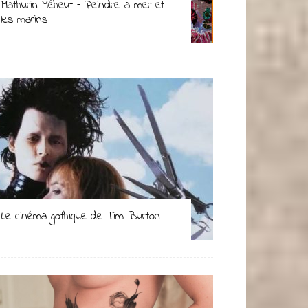
Mathurin Méheut – Peindre la mer et
les marins
Le cinéma gothique de Tim Burton