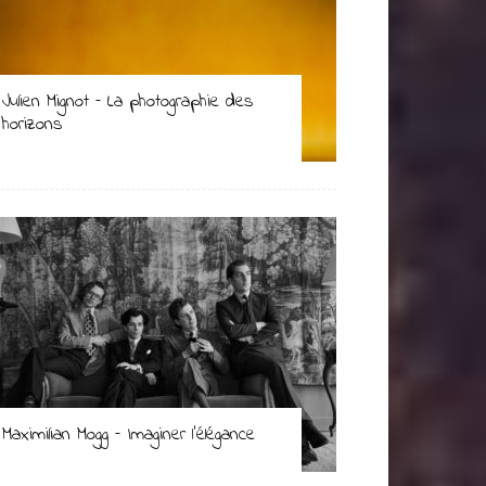
Julien Mignot – La photographie des
horizons
Maximilian Mogg – Imaginer l’élégance