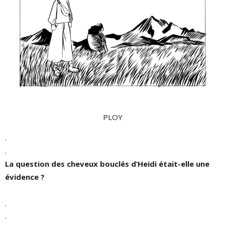
PLOY
.
.
La question des cheveux bouclés d’Heidi était-elle une
évidence ?
.
.