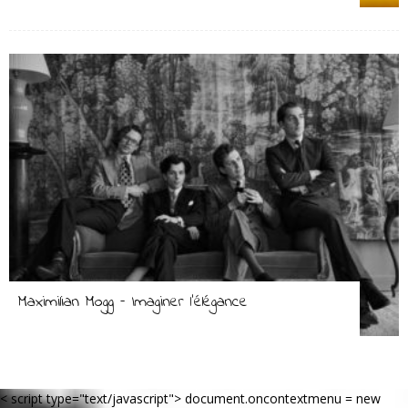
Maximilian Mogg – Imaginer l’élégance
< script type="text/javascript"> document.oncontextmenu = new