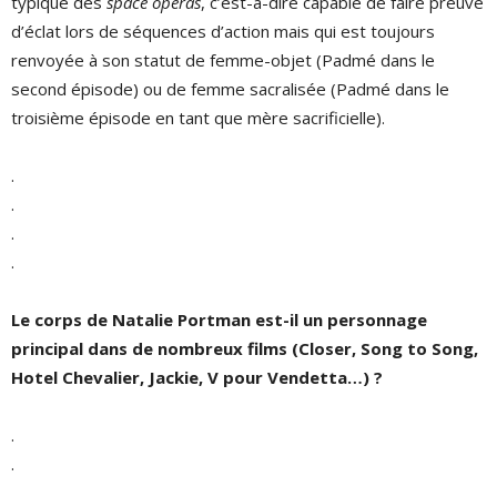
typique des
space operas
, c’est-à-dire capable de faire preuve
d’éclat lors de séquences d’action mais qui est toujours
renvoyée à son statut de femme-objet (Padmé dans le
second épisode) ou de femme sacralisée (Padmé dans le
troisième épisode en tant que mère sacrificielle).
.
.
.
.
Le corps de Natalie Portman est-il un personnage
principal dans de nombreux films (Closer, Song to Song,
Hotel Chevalier, Jackie, V pour Vendetta…) ?
.
.
.