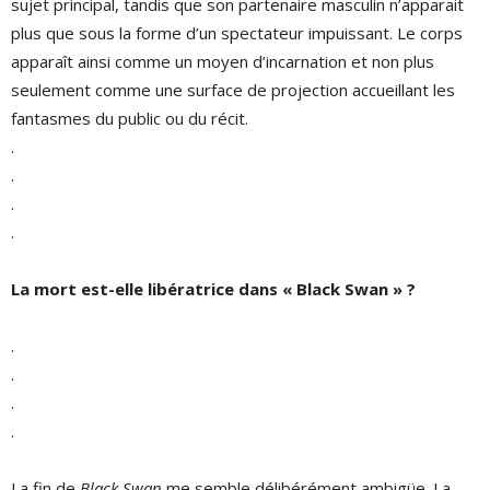
sujet principal, tandis que son partenaire masculin n’apparait
plus que sous la forme d’un spectateur impuissant. Le corps
apparaît ainsi comme un moyen d’incarnation et non plus
seulement comme une surface de projection accueillant les
fantasmes du public ou du récit.
.
.
.
.
La mort est-elle libératrice dans « Black Swan » ?
.
.
.
.
La fin de
Black Swan
me semble délibérément ambigüe. La