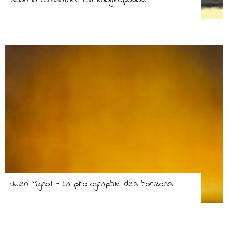
selon la réalisatrice Évi Kalogiropoúlou
Julien Mignot – La photographie des horizons