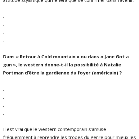
attitude stylistique qui ne fera que se confirmer dans l’avenir.
.
.
.
.
Dans « Retour à Cold mountain » ou dans « Jane Got a
gun », le western donne-t-il la possibilité à Natalie
Portman d’être la gardienne du foyer (américain) ?
.
.
.
.
Il est vrai que le western contemporain s’amuse
fréquemment à reprendre les tropes du genre pour mieux les