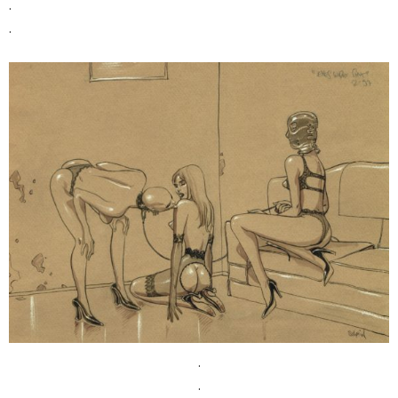
.
.
.
.