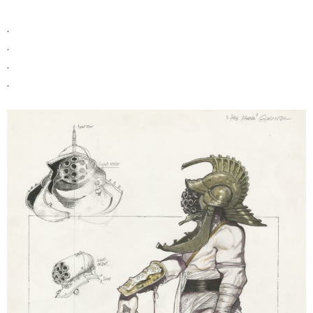
.
.
.
.