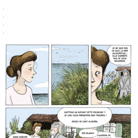
.
.
.
.