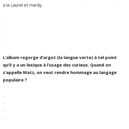
à la Laurel et Hardy.
.
.
.
.
L
’
album regorge d
’
argot (l
a
lang
u
e vert
e) à tel point
qu
’
il y a un lexique à l
’
usage des curieux. Quand on
s
’
appelle Matz, on veut rendre hommage au langage
populaire
?
.
.
.
.