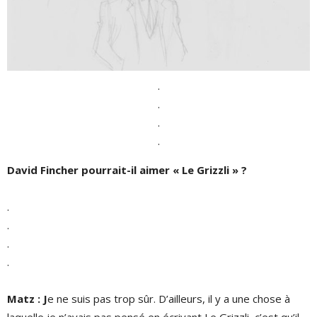
.
.
.
.
David Fincher pourrait-il aimer «
Le Grizzli
»
?
.
.
.
.
Matz : J
e ne suis pas trop sûr. D’ailleurs, il y a une chose à