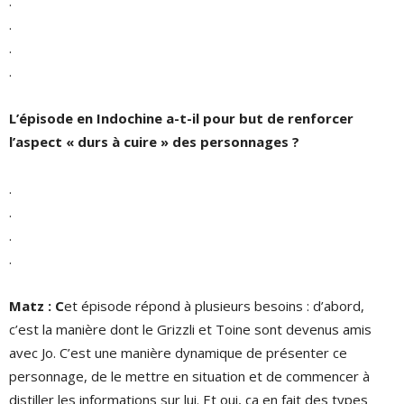
.
.
.
.
L’épisode en Indochine a-t-il pour but de renforcer
l
’
aspect
« durs à
cuire
» des personnages
?
.
.
.
.
Matz : C
et épisode répond à plusieurs besoins : d’abord,
c’est la manière dont le Grizzli et Toine sont devenus amis
avec Jo. C’est une manière dynamique de présenter ce
personnage, de le mettre en situation et de commencer à
distiller les informations sur lui. Et oui, ça en fait des types