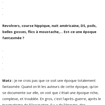
.
.
.
Revolvers, course hippique, nuit américaine, DS, poils,
belles gosses, flics à moustache,… Est-ce une époque
fantasmée
?
.
.
.
.
Matz :
Je ne crois pas que ce soit une époque totalement
fantasmée. Quand on lit les auteurs de cette époque, qu’on
se documente sur elle, on voit que c’était une époque riche,
complexe, et troublée. En gros, c’est l’après-guerre, après le
traumatisme de l’Occupation. Il y a de l’énergie, des