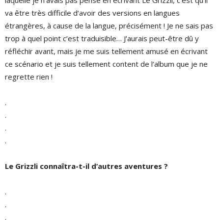
laquelle je n’avais pas pensé en écrivant Le Grizzli, c’est qu’il
va être très difficile d’avoir des versions en langues
étrangères, à cause de la langue, précisément ! Je ne sais pas
trop à quel point c’est traduisible… J’aurais peut-être dû y
réfléchir avant, mais je me suis tellement amusé en écrivant
ce scénario et je suis tellement content de l’album que je ne
regrette rien !
.
.
.
.
Le Grizzli conna
îtra-t-il d
’
autres aventures
?
.
.
.