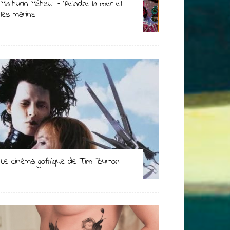
Mathurin Méheut – Peindre la mer et
les marins
Le cinéma gothique de Tim Burton