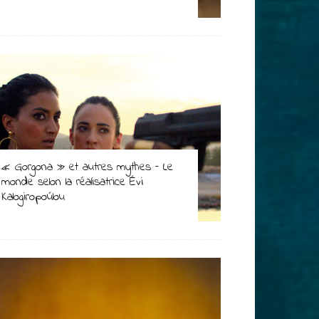
« Gorgona » et autres mythes – Le
monde selon la réalisatrice Évi
Kalogiropoúlou