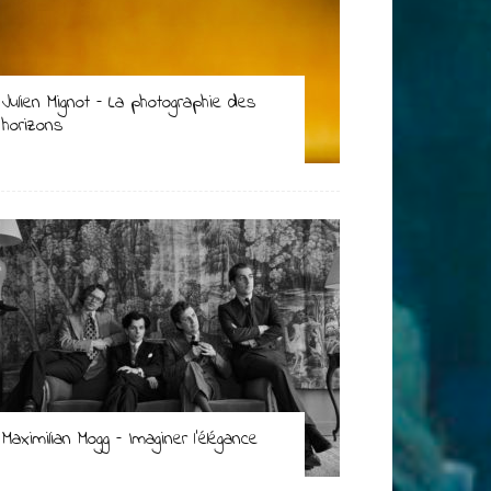
Julien Mignot – La photographie des
horizons
Maximilian Mogg – Imaginer l’élégance