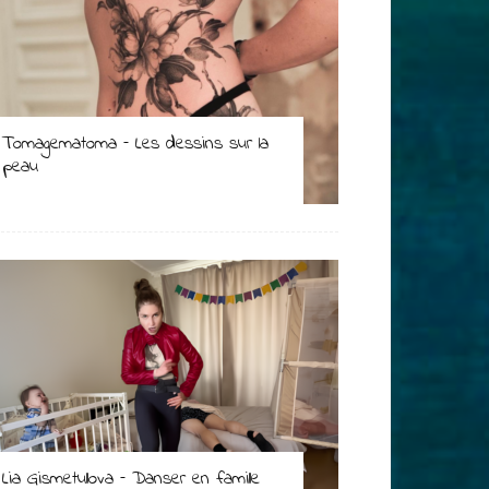
Tomagematoma – Les dessins sur la
peau
Lia Gismetullova – Danser en famille