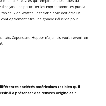
iquement aux œuvres qui remplissent les salles du
 français – en particulier les impressionnistes puis la
ableaux de Watteau est clair : la vie doit être un
 vont également être une grande influence pour
hantée. Cependant, Hopper n’a jamais voulu revenir en
é.
différentes sociétés américaines (et bien qu’il
ssit-il à présenter des œuvres originales ?