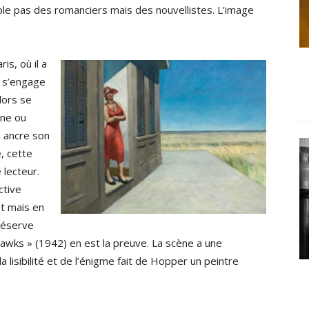
ple pas des romanciers mais des nouvellistes. L’image
s, où il a
l s’engage
lors se
gne ou
i ancre son
e, cette
 lecteur.
ctive
nt mais en
 réserve
wks » (1942) en est la preuve. La scène a une
 lisibilité et de l’énigme fait de Hopper un peintre