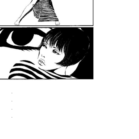
.
.
.
.