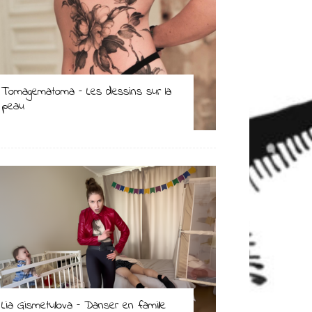
Tomagematoma – Les dessins sur la
peau
Lia Gismetullova – Danser en famille