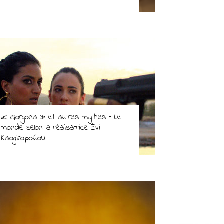
« Gorgona » et autres mythes – Le
monde selon la réalisatrice Évi
Kalogiropoúlou