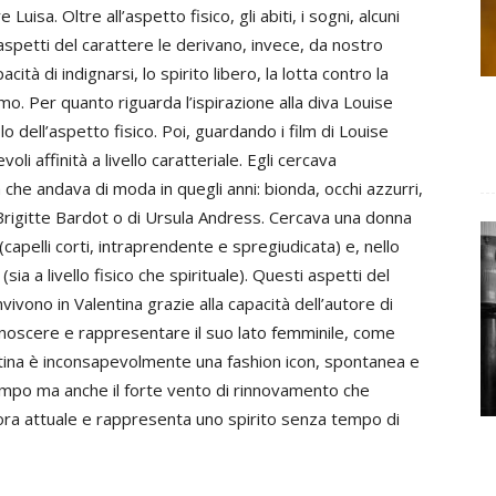
sa. Oltre all’aspetto fisico, gli abiti, i sogni, alcuni
ri aspetti del carattere le derivano, invece, da nostro
cità di indignarsi, lo spirito libero, la lotta contro la
mo. Per quanto riguarda l’ispirazione alla diva Louise
 dell’aspetto fisico. Poi, guardando i film di Louise
i affinità a livello caratteriale. Egli cercava
che andava di moda in quegli anni: bionda, occhi azzurri,
i Brigitte Bardot o di Ursula Andress. Cercava una donna
pelli corti, intraprendente e spregiudicata) e, nello
ia a livello fisico che spirituale). Questi aspetti del
vono in Valentina grazie alla capacità dell’autore di
onoscere e rappresentare il suo lato femminile, come
ntina è inconsapevolmente una fashion icon, spontanea e
tempo ma anche il forte vento di rinnovamento che
cora attuale e rappresenta uno spirito senza tempo di