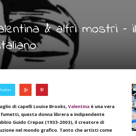
lentina & altri mostri – il
taliano
Twitter
taglio di capelli Louise Brooks,
Valentina
è una vera
i fumetti, questa donna librera e indipendente
dubbio Guido Crepax (1933-2003), il creatore di
luzione nel mondo grafico. Tanto che artisti come