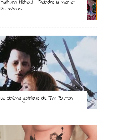
Mathurin Méheut – Peindre la mer et
les marins
Le cinéma gothique de Tim Burton