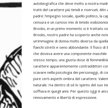
autobiografica che deve molto a nostra madre Lui
tratti del carattere più timidi e riservati. Alt
padre: l’impegno sociale, quello politico, la capa
censura e un curioso mix di timido esibizionis
Brooks, in un primo momento si è trattato solo
Brooks, nostro padre ha scoperto anche notevol
un’immagine di donna molto diversa da quella 
fianchi stretti e seno abbondante. Il fisico d
che doveva avere una componente maschile (ca
stesso tempo, una giusta dose di femminilità (s
carattere apparentemente contraddittori convi
scavare nella psicologia dei personaggi, di c
pure certi aspetti ombra del carattere. Vale
naturale. Ha dentro di sé lo spirito del suo 
soffiava in quegli anni. Per questo oggi è an
rinnovamento e libertà di espressione.