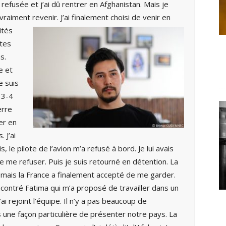
efusée et j’ai dû rentrer en Afghanistan. Mais je
raiment revenir. J’ai finalement choisi de venir
en
ités
ites
s.
e et
e suis
 3-4
erre
ler en
 J’ai
 le pilote de l’avion m’a refusé à bord. Je lui avais
de me refuser. Puis je suis retourné en détention. La
ais la France a finalement accepté de me garder.
rencontré Fatima qui m’a proposé de travailler dans un
’ai rejoint l’équipe. Il n’y a pas beaucoup de
 une façon particulière de présenter notre pays. La