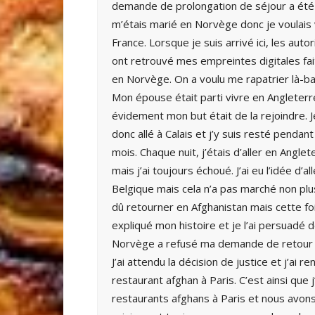
demande de prolongation de séjour a été r
m’étais marié en Norvège donc je voulais v
France. Lorsque je suis arrivé ici, les autor
ont retrouvé mes empreintes digitales fa
en Norvège. On a voulu me rapatrier là-ba
Mon épouse était parti vivre en Angleterr
évidement mon but était de la rejoindre. J
donc allé à Calais et j’y suis resté pendant
mois. Chaque nuit, j’étais d’aller en Anglet
mais j’ai toujours échoué. J’ai eu l’idée d’al
Belgique mais cela n’a pas marché non plus.
dû retourner en Afghanistan mais cette fois,
expliqué mon histoire et je l’ai persuadé 
Norvège a refusé ma demande de retour m
J’ai attendu la décision de justice et j’ai 
restaurant afghan à Paris. C’est ainsi que j
restaurants afghans à Paris et nous avons