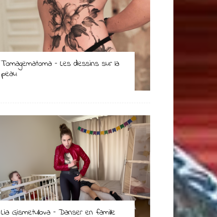
Tomagematoma – Les dessins sur la
peau
Lia Gismetullova – Danser en famille