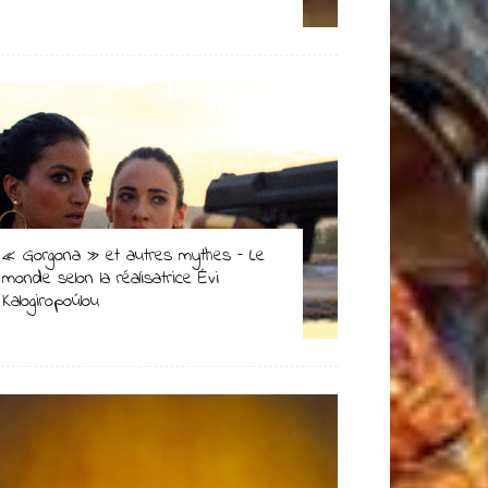
« Gorgona » et autres mythes – Le
monde selon la réalisatrice Évi
Kalogiropoúlou