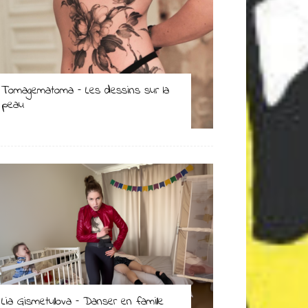
Tomagematoma – Les dessins sur la
peau
Lia Gismetullova – Danser en famille