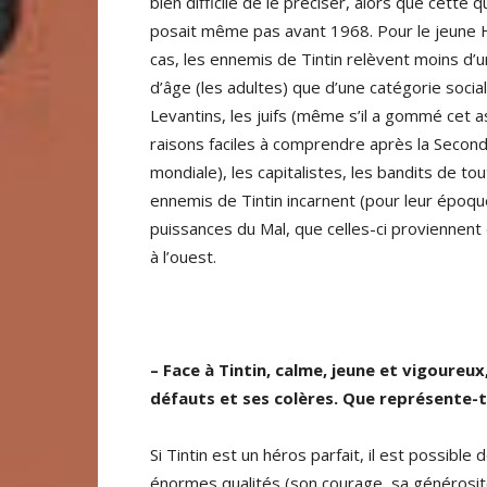
bien difficile de le préciser, alors que cette 
posait même pas avant 1968. Pour le jeune 
cas, les ennemis de Tintin relèvent moins d’
d’âge (les adultes) que d’une catégorie social
Levantins, les juifs (même s’il a gommé cet 
raisons faciles à comprendre après la Secon
mondiale), les capitalistes, les bandits de tou
ennemis de Tintin incarnent (pour leur époqu
puissances du Mal, que celles-ci proviennen
à l’ouest.
– Face à Tintin, calme, jeune et vigoureu
défauts et ses colères. Que représente-t-
Si Tintin est un héros parfait, il est possib
énormes qualités (son courage, sa générosité)