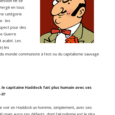
question ne se
Hergé en tous
une catégorie
e : les
aspect pour des
de Guerre
t acabit. Les
e) les
t du monde communiste à l’est ou du capitalisme sauvage
x, le capitaine Haddock fait plus humain avec ses
il?
le de voir en Haddock un homme, simplement, avec ses
 mais aussi ses défauts, dont l’alcoolisme est le plus