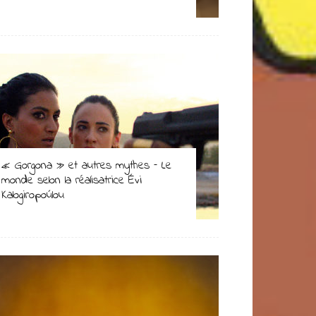
« Gorgona » et autres mythes – Le
monde selon la réalisatrice Évi
Kalogiropoúlou