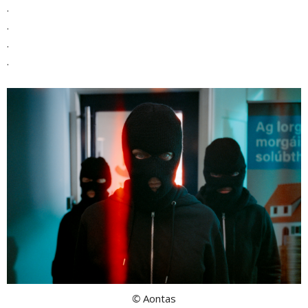
.
.
.
.
©
Aontas