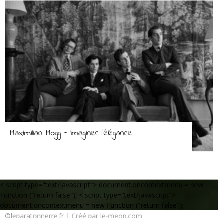
Maximilian Mogg – Imaginer l’élégance
< script type="text/javascript"> document.oncontextmenu = new
Function ("return false");
< script type="text/javascript">
document.oncontextmenu = new Function ("return false");
©leparatonnerre.fr | Créé par le-meon.com