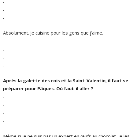
.
.
.
Absolument. Je cuisine pour les gens que j’aime.
.
.
.
.
Après la galette des rois et la Saint-Valentin, il faut se
préparer pour Pâques. Où faut-il aller ?
.
.
.
.
Même si je ne suis pas un expert en œufs au chocolat, je les