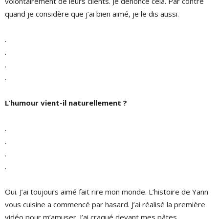
volontairement de leurs clients. Je dénonce cela. Par contre
quand je considère que j’ai bien aimé, je le dis aussi.
.
.
.
.
L’humour vient-il naturellement ?
.
.
.
.
Oui. J’ai toujours aimé fait rire mon monde. L’histoire de Yann
vous cuisine a commencé par hasard. J’ai réalisé la première
vidéo pour m’amuser. J’ai craqué devant mes pâtes