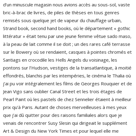
d’un minuscule magasin nous avions accès au sous-sol, vaste
bric-à-brac de livres, de piles de thèses en tous genres
remisés sous quelque jet de vapeur du chauffage urbain,
Strand book, second hand books, où le département « gothic
littératur » était tenu par une jeune femme vêtue sado maso,
à la peau de lait comme il se doit ; un des rares café terrasse
sur le Bowery où se rendaient, casques à pointes chromés et
Santiags en crocodile les Hells Angels du voisinage, les
pontons sur l’Hudson, vestiges de la transatlantique, à moitié
effondrés, blanchis par les intempéries, le cinéma le Thalia où
j’ai pu voir intégralement les films de Georges Rouquier et de
Jean Vigo sans oublier Canal Street et les trois étages de
Pearl Paint où les pastels de chez Sennelier étaient à meilleur
prix qu’à Paris. Autant de choses merveilleuses à mes yeux
que j’ai dû quitter pour des raisons familiales alors que je
venais de rencontrer Susy Slesin qui dirigeait le supplément
Art & Design du New York Times et pour lequel elle me