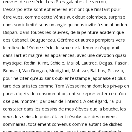
œuvres de ce siècle. Les fêtes galantes, Le verrou,
L’escarpolette sont éphémères et n’ont que l’instant pour
être vues, comme cette Vénus aux deux colombes, surprise
dans son intimité sous un angle qui nous invite à son abandon.
Disparu dans toutes les œuvres, de la peinture académique
des Cabanel, Bouguereau, Gérôme et autres pompiers vers
le milieu du 19ème siècle, le sexe de la femme réapparaît
dans l’art et malgré les apparences, avec une dévotion quasi
mystique. Rodin, Klimt, Schiele, Maillol, Lautrec, Degas, Pascin,
Bonnard, Van Dongen, Modigliani, Matisse, Balthus, Picasso,
pour ne citer qu’eux sans oublier l’estampe Japonaise et plus
tard des artistes comme Tom Wesselmann dont les pin-up en
pures objets de consommation, ont su représenter ce qu’on
ose peu montrer, par peur de l’interdit. À cet égard, j’ai pu
constater dans les dessins de mes élèves que la bouche, les
yeux, les seins, le pubis étaient résolus par des moyens
sommaires, totalement convenus comme autant de clichés
sans aucun rapport avec ce qui serait convenu d’appeler la