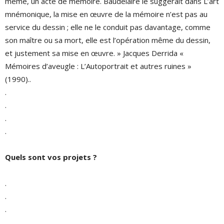
même, un acte de mémoire. Baudelaire le suggérait dans L’art
mnémonique, la mise en œuvre de la mémoire n’est pas au
service du dessin ; elle ne le conduit pas davantage, comme
son maître ou sa mort, elle est l’opération même du dessin,
et justement sa mise en œuvre. » Jacques Derrida «
Mémoires d’aveugle : L’Autoportrait et autres ruines »
(1990)..
.
.
.
.
Quels sont vos projets ?
.
.
.
.