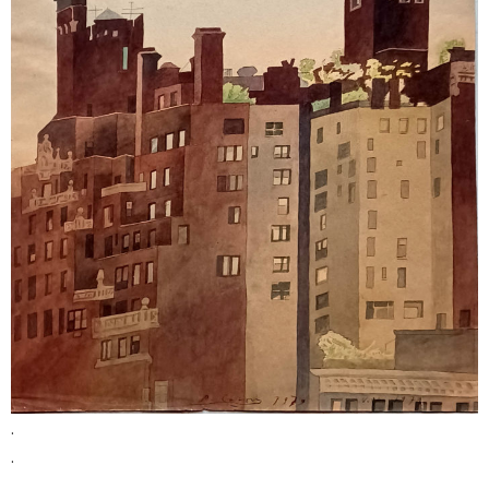
.
.
.