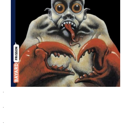
.
.
.