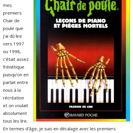
mes
premiers
Chair de
poule que
j’ai dû lire
vers 1997
ou 1998,
c’était assez
frénétique
puisqu’on en
parlait entre
nous à la
récréation
et on voulait
absolument
tous les lire.
En termes d’âge, je suis en décalage avec les premiers