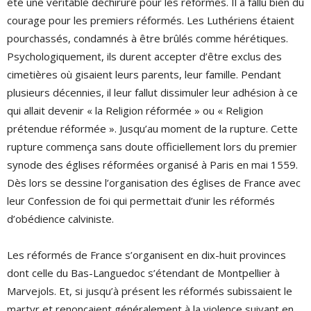
été une véritable déchirure pour les réformés. Il a fallu bien du
courage pour les premiers réformés. Les Luthériens étaient
pourchassés, condamnés à être brûlés comme hérétiques.
Psychologiquement, ils durent accepter d’être exclus des
cimetières où gisaient leurs parents, leur famille. Pendant
plusieurs décennies, il leur fallut dissimuler leur adhésion à ce
qui allait devenir « la Religion réformée » ou « Religion
prétendue réformée ». Jusqu’au moment de la rupture. Cette
rupture commença sans doute officiellement lors du premier
synode des églises réformées organisé à Paris en mai 1559.
Dès lors se dessine l’organisation des églises de France avec
leur Confession de foi qui permettait d’unir les réformés
d’obédience calviniste.
Les réformés de France s’organisent en dix-huit provinces
dont celle du Bas-Languedoc s’étendant de Montpellier à
Marvejols. Et, si jusqu’à présent les réformés subissaient le
martyr et renonçaient généralement à la violence suivant en