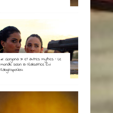
« Gorgona » et autres mythes – Le
monde selon la réalisatrice Évi
Kalogiropoúlou