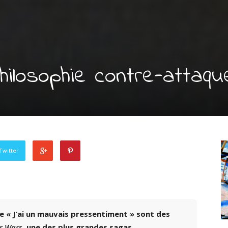
hilosophie contre-attaqu
Twitter
re « J’ai un mauvais pressentiment » sont des
r Wars
, une des plus grandes sagas