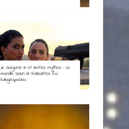
« Gorgona » et autres mythes – Le
monde selon la réalisatrice Évi
Kalogiropoúlou