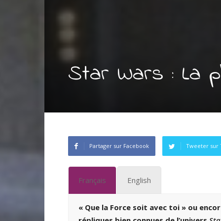
Star Wars : La p
Partager sur Facebook
Tweeter sur 
Français
English
« Que la Force soit avec toi » ou enco
répliques bien connues de l’univers
Sta