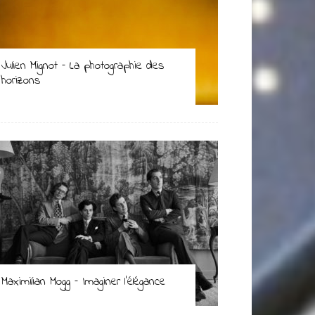
Julien Mignot – La photographie des
horizons
Maximilian Mogg – Imaginer l’élégance