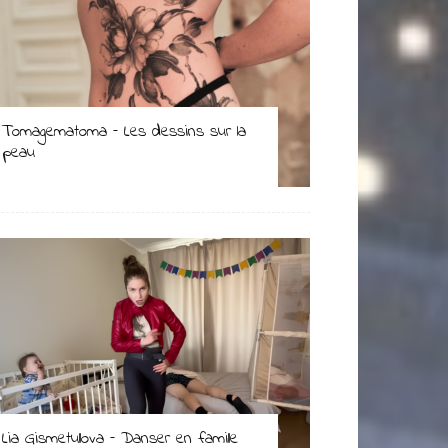
Tomagematoma – Les dessins sur la
peau
Lia Gismetullova – Danser en famille